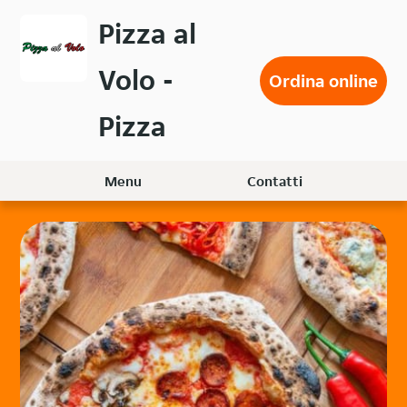
Passa
Pizza al
al
contenuto
Volo -
principale
Ordina online
Pizza
Menu
Contatti